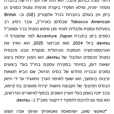
ניהולי
מוכח
במימון
גלובלי
.
הוא
החל
את
הקריירה
שלו
בחברת
מסחר
יפנית
,
ומילא
תפקידי
ביקורת
פנימית
ו
מנהל
כספים
הן
ביפן
והן
בעולם
בחברות
ג
'
נרל
אלקטריק
(GE)
וב-
British
American
Tobacco
שבסיסן
בארה
"
ב
,
וצבר
ניסיון
רב
בפעילות
עסקית
גלובלית
.
לאחר
מכן
שימש
כמנהל
בכיר
וסמנכ
"
ל
כספים
ביפן
בחברת
Accenture Japan
לפני
שהצטרף
ל-
dentsu
ביולי
2024.
מאז
פברואר
2025,
הוא
האיץ
את
הטרנספורמציה
העסקית
והניהולית
מנקודת
מבט
פיננסית
כ
מנהל
הכספים
הגלובלי
של
dentsu
.
הוא
הפגין
יכולות
ביצוע
יוצאות
דופן
,
במיוחד
בסקירת
עסקים
בחו
"
ל
בעלי
ביצועים
נמוכים
ובבנייה
מחדש
של
בסיס
הניהול
,
שם
הביא
תוצאות
יציבות
.
בהמשך
,
הוא
ישאף
לשיפור
הערך
התאגידי
על
ידי
חיזוק
הבסיס
הפיננסי
של
הקבוצה
והשגת
יצירת
מזומנים
בת
קיימא
,
ובכך
יזכה
באמון
בעלי
העניין
השונים
.
בכפוף
לאישורים
הנדרשים
,
הוא
צפוי
גם
להיכנס
לתפקיד
דירקטור
ומנכ
"
ל
ב-
dentsu
.
*
טאקשי
סאנו
,
יושימאסה
וואטאהיקי
ושיגקי
אנדו
הוצעו