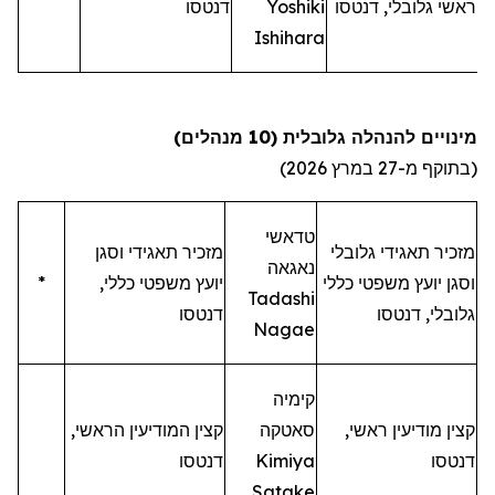
ראשי גלובלי,
דנטסו
Yoshiki
דנטסו
Ishihara
מינויים להנהלה גלובלית (10
מנהלים
)
(
בתוקף
מ-27
במרץ
2026)
טדאשי
מזכיר תאגידי גלובלי
מזכיר
תאגידי
וסגן
נאגאה
וסגן יועץ משפטי כללי
יועץ
משפטי
כללי
,
*
Tadashi
גלובלי,
דנטסו
דנטסו
Nagae
קימיה
קצין מודיעין ראשי,
סאטקה
קצין
המודיעין
הראשי
,
דנטסו
Kimiya
דנטסו
Satake