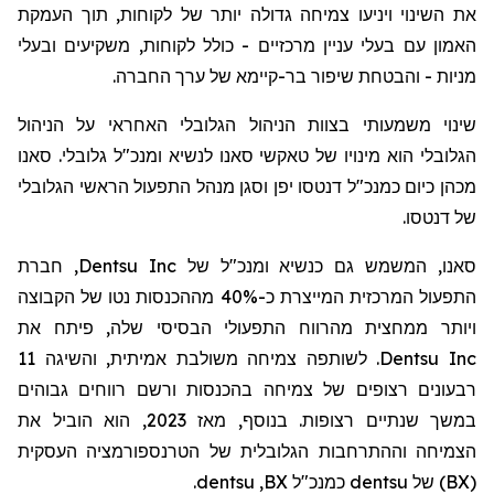
את השינוי ויניעו צמיחה גדולה יותר של לקוחות, תוך העמקת
האמון עם בעלי עניין מרכזיים - כולל לקוחות, משקיעים ובעלי
מניות - והבטחת שיפור בר-קיימא של ערך החברה.
שינוי משמעותי בצוות הניהול הגלובלי האחראי על הניהול
הגלובלי הוא מינויו של
טאקשי
סאנו לנשיא ומנכ"ל גלובלי. סאנו
מכהן כיום כמנכ"ל
דנטסו
יפן וסגן מנהל התפעול הראשי הגלובלי
של
דנטסו
.
סאנו, המשמש גם כנשיא ומנכ"ל של
Dentsu Inc
, חברת
התפעול המרכזית המייצרת כ-40% מההכנסות נטו של הקבוצה
ויותר ממחצית מהרווח התפעולי הבסיסי שלה, פיתח את
Dentsu Inc
. לשותפה צמיחה משולבת אמיתית, והשיגה 11
רבעונים רצופים של צמיחה בהכנסות ורשם רווחים גבוהים
במשך שנתיים רצופות. בנוסף, מאז 2023, הוא הוביל את
הצמיחה וההתרחבות הגלובלית של הטרנספורמציה העסקית
(
BX
) של
dentsu
כמנכ"ל
BX
,
dentsu
.