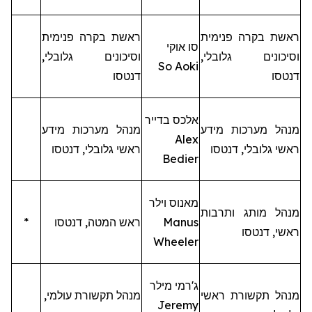
ראש
ת
בקרה פנימית
ראש
ת
בקרה פנימית
סו
אוקי
וסיכונים גלובלי,
וסיכונים גלובלי,
So Aoki
דנטסו
דנטסו
אלכס
בדייר
מנהל מערכות מידע
מנהל מערכות מידע
Alex
ראשי גלובלי,
דנטסו
ראשי גלובלי,
דנטסו
Bedier
מאנוס
וילר
מנהל מותג ותרבות
Manus
ראש
המטה
,
דנטסו
*
ראשי,
דנטסו
Wheeler
ג'רמי
מילר
מנהל תקשורת ראשי
מנהל
תקשורת
עולמי
,
Jeremy