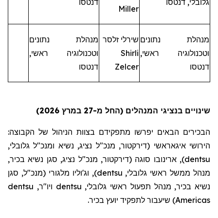
גלובלי,
דנטסו
דנטסו
Miller
מנהל
ת
נתונים
שירלי
זלסר
מנהל
ת
נתונים
וטכנולוגיה ראשי,
Shirli
וטכנולוגיה ראשי,
דנטסו
Zelcer
דנטסו
שינויים בנציגי המנהלים (החל מ-27 במרץ 2026)
הבכירים הבאים יפרשו מתפקידם בצוות הניהול של הקבוצה:
הירושי
איגאראשי
(דירקטור, מנכ"ל נציג, נשיא ומנכ"ל גלובלי,
dentsu
),
ארינובו
סוגה (דירקטור, מנכ"ל נציג, סגן נשיא בכיר,
מנהל ממשל ראשי גלובלי,
dentsu
),
וג'וליו
מלגורי
(מנכ"ל, סגן
נשיא בכיר, מנהל תפעול ראשי גלובלי,
dentsu
ויו"ר,
dentsu
Americas
) שיעבור לתפקיד יועץ בכיר.