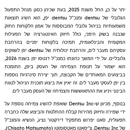
יתר על כן, החל משנת 2025, בעת שכיהן כסגן מנהל התפעול
הגלובלי של
dentsu
ומנכ"ל
dentsu
יפן, הוא השיג תוצאות
משמעותיות בניהול גלובלי המבוססות על אמון הלקוחות החזק
שנבנה בשוק היפני, כולל חיזוק האינטגרציה של הפעילות
המקומית והבינלאומית, תמיכה בלקוחות יפניים בהרחבת
עסקיהם מעבר לים, והרחבת יכולותיה של
dentsu
יפן לשווקים
גלובליים. על ידי המשך כהונתו כמנכ"ל
דנטסו
יפן בשנת 2026,
הוא ישמור על תנופת הצמיחה של העסק ביפן, התומכת
בביצועים המאוחדים של הקבוצה, תוך יצירת
סינרגיות
נוספות
בין יפן לעסקי מעבר לים. זה יאיץ את ביצוע תוכנית הניהול לטווח
הבינוני ויניע את ההתאוששות והצמיחה של העסק מעבר לים.
בנוסף, מכיוון ש-
Dentsu Inc
שואפת להשיג צמיחה נוספת על
ידי שמירה וחיזוק מהירות קבלת ההחלטות והביצוע שלה כחברה
תפעולית, סאנו
י
פרוש מתפקיד
דירקטור
נציג, הנשיא והמנכ"ל
של
Dentsu Inc
.
צ'יסאטו
מאטסומוטו
(
Chisato Matsumoto
)
,