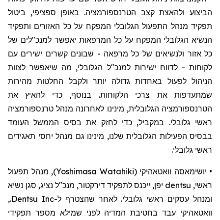
הביצוע ולהאצת קצב הטרנספורמציה. באופן ספציפי, ביטול
תפקיד מנהל התפעול הגלובלי המפקח על כל האזורים ותפקיד
הנשיא הגלובלי המפקח על כל המרפאות יאפשר למנכ"לים של
כל אזור ולנשיאים של כל מרפאה - שבונים קשרים ישירים עם
לקוחות - לדווח ישירות למנכ"ל הגלובלי, מה שיאפשר לצוות
הניהול לפעול באחדות גדולה יותר ולקבל החלטות מהירות
שמתעדפות
את צרכי הלקוחות. בנוסף, כדי להאיץ את
הטרנספורמציה הגלובלית, מינינו לאחרונה מנהל טרנספורמציה
ראשי גלובלי. במקביל, כדי לחזק את בסיס הממשל העומד
בבסיס הפעילות הגלובלית שלנו, מינינו גם מנהל יחסי תאגידים
ראשי גלובלי.
•
יושימאסה
וואטאהיקי
(
Yoshimasa Watahiki
)
,
מנהל
תפעול
ראשי
,
dentsu
יפן
,
ייכנס
לתפקיד
דירקטור
,
מנכ
"
ל
נציג
,
סגן
נשיא
ומנהל
עסקים
ראשי
גלובלי
.
לאחר
שהצטרף
ל
-
Dentsu Inc
.,
וואטאהיקי
עבד
בחטיבת
המדיה
לפני
שמילא
מספר
תפקידי