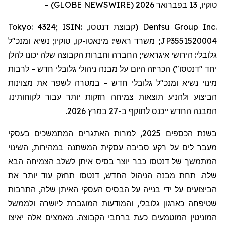
טוקיו
, 13
בפברואר
2026 (GLOBE NEWSWIRE) –
Dentsu Group Inc.
(קבוצת
דנטסו
,
Tokyo: 4324; ISIN:
JP3551520004
;
משרד ראשי:
מינאטו
-קו, טוקיו; נשיא ומנכ"ל
גלובלי:
הירושי
איגראשי
; החברה וחברות הקבוצה שלה יכונו להלן
יחד "
דנטסו
") הכריזה היום על מבנה ניהולי גלובלי חדש - לרבות
מינוי נשיא ומנכ"ל גלובלי חדש - במטרה לשפר את מצוינות
הביצוע ולהניע תוצאות צמיחה חזקות יותר עבור לקוחותינו.
המבנה החדש ייכנס לתוקף ב-27 במרץ 2026.
בשנת הכספים 2025, למרות האתגרים המתמשכים בעסקי
מעבר לים על רקע סביבה עסקית המשתנה במהירות, השינוי
המתמשך של
דנטסו
כבר יוצר בסיס איתן לשלב הצמיחה הבא
שלה. תחת מבנה הניהול החדש,
דנטסו
תחזק עוד יותר את
הביצועים על ידי בנייה על הבסיס העסקי האיתן שלה, התרבות
שטיפחה כארגון גלובלי, והמודעות המוגברת ליושרה ולממשל
המוניטין המוטמעים כעת ברחבי הקבוצה. מאמצים אלה יאיצו