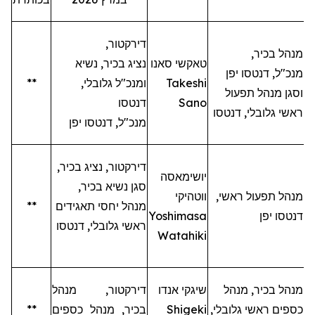
דירקטור,
מנהל בכיר,
טאקשי
סאנו
נציג בכיר, נשיא
מנכ"ל,
דנטסו
יפן
Takeshi
ומנכ"ל גלובלי,
**
וסגן מנהל תפעול
Sano
דנטסו
ראשי גלובלי,
דנטסו
מנכ"ל,
דנטסו
יפן
דירקטור, נציג בכיר,
יושימאסה
סגן נשיא בכיר,
מנהל תפעול ראשי,
ווטהיקי
מנהל יחסי תאגידים
**
דנטסו
יפן
Yoshimasa
ראשי גלובלי,
דנטסו
Watahiki
מנהל בכיר, מנהל
שיגקי
אנדו
דירקטור, מנהל
כספים ראשי גלובלי,
Shigeki
בכיר, מנהל כספים
**