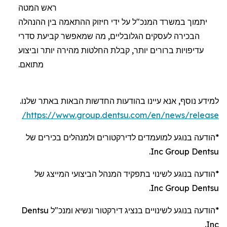
ראש
המטה
יתמוך
במשרד המנכ"ל על ידי חיזוק ההתאמה בין ההנהלה
הבכירה לעסקים הגלובליים, מה שמאפשר קביעת סדרי
עדיפויות ברורים יותר, קבלת החלטות מהירה יותר וביצוע
מתואם.
למידע
נוסף
,
אנא
עיינו
בהודעות
החדשות
הבאות
באתר
שלנו
.
https://www.group.dentsu.com/en/news/release/
*
הודעה
בנוגע
למועמדים
לדירקטורים
ולמנהלים
בכירים
של
.
Inc
Group
Dentsu
*
הודעה
בנוגע
לשינוי
בתפקיד
המנהל
הביצועי
המייצג
של
.
Inc
Group
Dentsu
*
הודעה
בנוגע
לשינויים
בנציג
דירקטור
ונשיא
ומנכ"ל
Dentsu
.
Inc