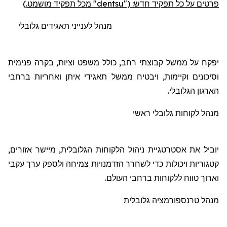
פרטים על כל תפקיד חדש: ("
dentsu
" מכל תפקיד מושמט.)
מנהל
לענייני
תאגידים
גלובלי
יפקח
על
ממשל
קבוצתי
רחב
,
כולל
משפט
וציות
,
בקרה
פנימית
וסיכונים
וקיימות
, ו
י
בטיח
ממשל
תאגידי
איתן
ואחריות
ברחבי
הארגון
הגלובלי
.
מנהל
לקוחות
גלובלי
ראשי
יוביל
את
אסטרטגיית
ניהול
הלקוחות
הגלובלית
,
מיישר
אזורים
,
קטגוריות
ויכולות
כדי
לשחרר
הזדמנויות
צמיחה
ולספק
ערך
עקבי
וארוך
טווח
ללקוחות
ברחבי
העולם
.
מנהל
טרנספורמציה
גלובלית