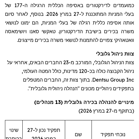
כמועמדים
לדירקטורים
באסיפה
הכללית
הרגילה
ה
-177
של
בעלי
המניות
המתוכננת
ל
-27
במרץ
2026.
בנוסף
,
לאחר
סיום
אותה
אסיפה
כללית
רגילה
של
בעלי
המניות
,
הם
ימונו
לנושאי
משרה
בכירים
בישיבת
הדירקטוריון
.
טאקשי
סאנו
ויושימאסה
וואטאהיקי
צפויים
להתמנות
לנושאי
משרה
בכירים
מייצגים
.
צוות
ניהול
גלובלי
צוות הניהול הגלובלי, המורכב מ-23 החברים הבאים, אחראי על
ניהול הקבוצה כולה בכ-120 מדינות, כולל המטה העולמי,
Dentsu Group Inc
. בתוך צוות זה, החברים המטפלים
בתפקידים ניהוליים מכונים "הנהלה ניהולית גלובלית".
מינויים להנהלה בכירה גלובלית (13
מנהלים
)
(
בתוקף
מ-27
במרץ
2026)
תפקיד
נכון
ל-27
שינוי
נוכחי
תפקיד
שם
במרץ
2026
בכותרת