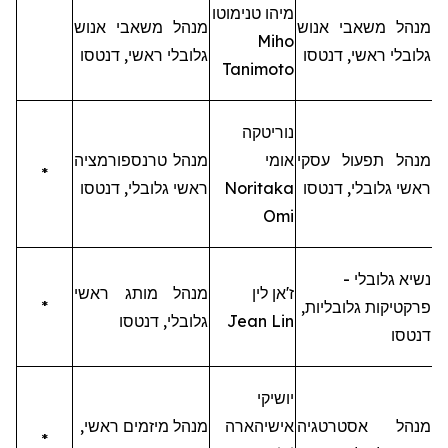
מיהו
טנימוטו
מנהל משאבי אנוש
מנהל משאבי אנוש
Miho
גלובלי ראשי,
דנטסו
גלובלי ראשי,
דנטסו
Tanimoto
נוריטקה
מנהל תפעול עסקי
אומי
מנהל טרנספורמציה
*
ראשי גלובלי,
דנטסו
Noritaka
ראשי גלובלי,
דנטסו
Omi
נשיא גלובלי -
ז'אן
לין
מנהל מותג ראשי
פרקטיקות
גלובליות,
*
Jean Lin
גלובלי,
דנטסו
דנטסו
יושיקי
מנהל אסטרטגיה
אישיהארה
מנהל מיזמים ראשי,
*