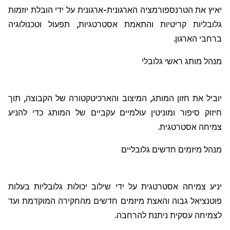
י
איץ
את
הטרנספורמציה
הארגונית-ארגונית
על
ידי
הובלת
יוזמות
גלובליות
קריטיות
והתאמת
אסטרטגיות
,
תפעול
וטכנולוגיה
ברחבי
הארגון
.
מנהל מותג ראשי גלובלי
י
וביל את
חזון
המותג, המיצוב והארכיטקטורה של הקבוצה, תוך
חיזוק סיפור ומוניטין עולמיים עקביים של המותג כדי להניע
צמיחה אסטרטגית.
מנהל
מיזמים
חדשים
גלובליים
יניע
צמיחה
אסטרטגית
על
ידי
שילוב
יכולות
גלובליות
בעלות
פוטנציאל
גבוה
והאצת
מיזמים
חדשים
מהחקירה
המוקדמת
ועד
לצמיחה
עסקית
ניתנת
להרחבה
.