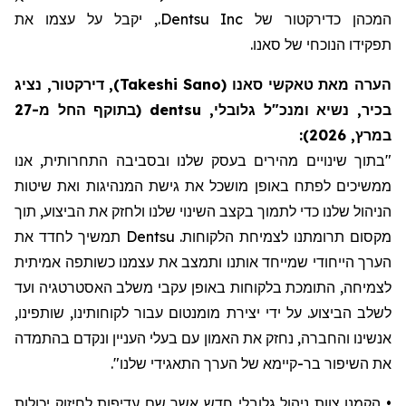
המכהן כדירקטור של
Dentsu Inc
., יקבל על עצמו את
תפקיד
ו
הנוכחי של סאנו.
הערה מאת
טאקשי
סאנו
(
Takeshi Sano
)
, דירקטור, נציג
בכיר, נשיא ומנכ"ל גלובלי,
dentsu
(בתוקף החל מ-27
במרץ, 2026):
"בתוך שינויים מהירים בעסק שלנו ובסביבה התחרותית, אנו
ממשיכים לפתח באופן מושכל את גישת המנהיגות ואת שיטות
הניהול שלנו כדי לתמוך בקצב השינוי שלנו ולחזק את הביצוע, תוך
מקסום תרומתנו לצמיחת הלקוחות.
Dentsu
תמשיך לחדד את
הערך הייחודי שמייחד אותנו ותמצב את עצמנו כשותפה אמיתית
לצמיחה, התומכת בלקוחות באופן עקבי משלב האסטרטגיה ועד
לשלב הביצוע. על ידי יצירת מומנטום עבור לקוחותינו, שותפינו,
אנשינו והחברה, נחזק את האמון עם בעלי העניין ונקדם בהתמדה
את השיפור בר-קיימא של הערך התאגידי שלנו
".
• הקמנו צוות ניהול גלובלי חדש אשר שם עדיפות לחיזוק יכולות