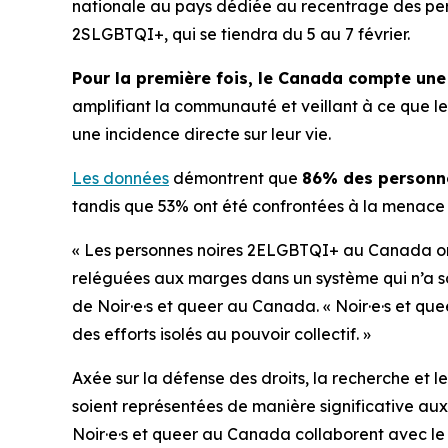
nationale au pays dédiée au recentrage des per
2SLGBTQI+, qui se tiendra du 5 au 7 février.
Pour la première fois, le Canada compte une
amplifiant la communauté et veillant à ce que le
une incidence directe sur leur vie.
Les données
démontrent que
86% des personn
tandis que 53% ont été confrontées à la menace d
« Les personnes noires 2ELGBTQI+ au Canada ont t
reléguées aux marges dans un système qui n’a sou
de Noir·e·s et queer au Canada. « Noir·e·s et que
des efforts isolés au pouvoir collectif. »
Axée sur la défense des droits, la recherche et 
soient représentées de manière significative aux 
Noir·e·s et queer au Canada collaborent avec le 