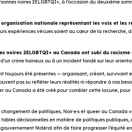
sonnes noires 2ELGBTQI+, à l’occasion du deuxième somme
 organisation nationale représentant les voix et les
urs expériences vécues soient au cœur de la recherche, de
es noires 2ELGBTQI+ au Canada ont subi du racisme
’un crime haineux ou à un incident fondé sur leur orientat
oujours été présentes — organisant, créant, survivant et 
vent pas su refléter leurs réalités ni répondre à nos besoi
er au Canada a été créé pour combler cette lacune, pour nous
le changement de politiques, Noir·e·s et queer au Canada 
tables décisionnelles en matière de politiques publiques, 
gouvernement fédéral afin de faire progresser l’équité en 