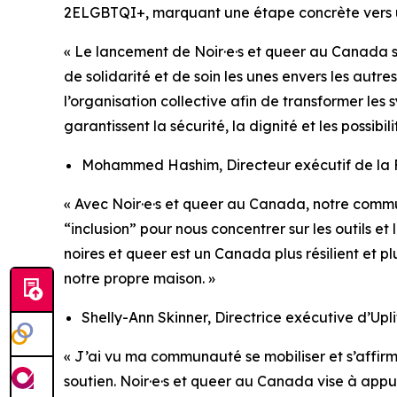
2ELGBTQI+, marquant une étape concrète vers 
« Le lancement de Noir·e·s et queer au Canada s’e
de solidarité et de soin les unes envers les autre
l’organisation collective afin de transformer les 
garantissent la sécurité, la dignité et les possibili
Mohammed Hashim, Directeur exécutif de la F
« Avec Noir·e·s et queer au Canada, notre commun
“inclusion” pour nous concentrer sur les outils e
noires et queer est un Canada plus résilient et p
notre propre maison. »
Shelly-Ann Skinner, Directrice exécutive d’Upli
« J’ai vu ma communauté se mobiliser et s’affirm
soutien. Noir·e·s et queer au Canada vise à app