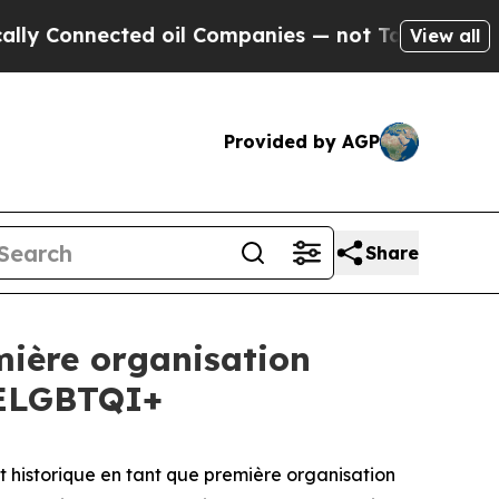
nnected oil Companies — not Taxpayers — the Cha
View all
Provided by AGP
Share
mière organisation
2ELGBTQI+
historique en tant que première organisation