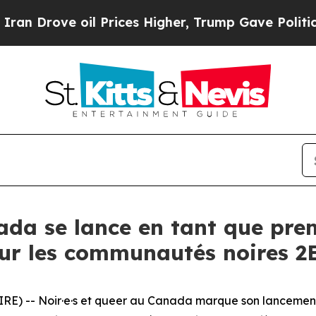
ove oil Prices Higher, Trump Gave Politically Co
nada se lance en tant que pre
ur les communautés noires 
E) -- Noir·e·s et queer au Canada marque son lancement 