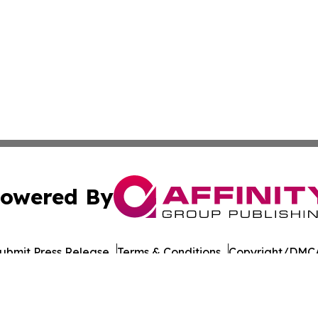
owered By
ubmit Press Release
Terms & Conditions
Copyright/DMCA
a Affinity Group Publishing & St. Kitts & Nevis Entertainm
Cookie Settings / Your Privacy Choices