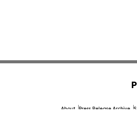
P
About
Press Release Archive
S
© 1995-2026 Newsmatics Inc. db