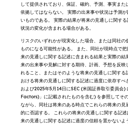
して提供されており、保証、確約、予測、事実また
依拠してはならない。 実際の出来事や状況は予測
いものである。 実際の結果が将来の見通しに関す
状況の変化が含まれる場合がある。
リスクのいずれかが現実化した場合、または同社の
ものになる可能性がある。 また、同社が現時点で
来の見通しに関する記述に含まれる結果と実際の結
来の出来事や見解に対する期待、計画、予想を反映
れること、またはそのような将来の見通しに関する
おける将来の見通しに関する記述に過度に依存すべ
および2025年5月14日にSEC (米国証券取引委員会
Factors)」に記載されたものを含む) を参照
ながら、同社は将来のある時点でこれらの将来の見
的に否認する。 これらの将来の見通しに関する記
来の見通しに関する記述に過度の信頼を置かないよ