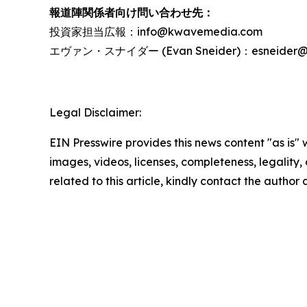
報道陣関係者向け問い合わせ先：
投資家担当広報：info@kwavemedia.com
エヴァン・スナイダー (Evan Sneider)：esneider@re
Legal Disclaimer:
EIN Presswire provides this news content "as is" 
images, videos, licenses, completeness, legality, o
related to this article, kindly contact the author