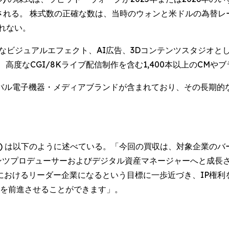
される。 株式数の正確な数は、当時のウォンと米ドルの為替レ
れない。
ビジュアルエフェクト、AI広告、3Dコンテンツスタジオとして高
高度なCGI/8Kライブ配信制作を含む1,400本以上のCMや
バル電子機器・メディアブランドが含まれており、その長期的
 Kim) は以下のように述べている。「今回の買収は、対象企業
ンツプロデューサーおよびデジタル資産マネージャーへと成長
域におけるリーダー企業になるという目標に一歩近づき、IP権
ンを前進させることができます」。