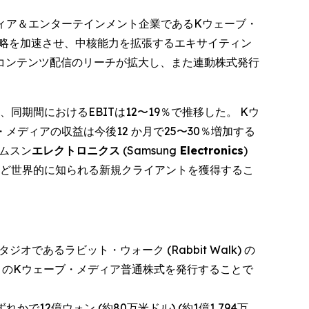
る上場メディア＆エンターテインメント企業であるKウェーブ・
社の成長戦略を加速させ、中核能力を拡張するエキサイティン
コンテンツ配信のリーチが拡大し、また連動株式発行
2％、同期間におけるEBITは12〜19％で推移した。 Kウ
ブ・メディアの収益は今後12 か月で25〜30％増加する
サムスン
エレクトロニクス
(Samsung
Electronics
)
ど世界的に知られる新規クライアントを獲得するこ
あるラビット・ウォーク (Rabbit Walk) の
万円) のKウェーブ・メディア普通株式を発行することで
かで12億ウォン (約80万米ドル) (約1億1,794万