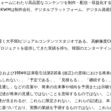
ットフォームにわたり高品質なコンテンツを制作・配信・収益化
来、KWMは制作会社、デジタルプラットフォーム、デジタル資
く大手3Dビジュアルコンテンツスタジオである。 高解像度C
のプロジェクトを提供してきた実績を持ち、韓国のエンターテイ
。
正) および1934年証券取引法第21E条 (改正) の意味におけ
もしれない」、「予定である」、「見積もる」、「継続する」
見通し」などの言葉や、将来の出来事や傾向を予測または示唆
記述が将来の見通しではないことを意味するものではない。 こ
述が含まれるが、これらに限定されない。 これらの記述は、本
に基づいており、実際の業績を予測するものではない。 これら