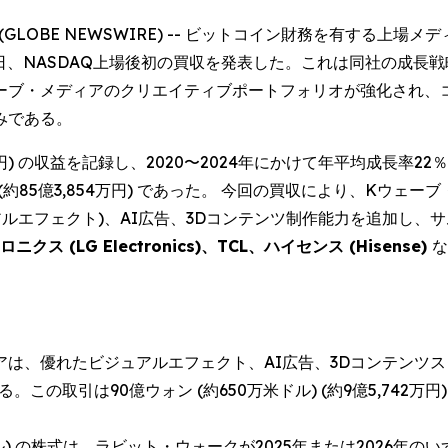
025 (GLOBE NEWSWIRE) -- ビットコイン財務を有す
 KWM) は本日、NASDAQ上場後初の買収を発表した。これは同
ェーブ・メディアのクリエイティブポートフォリオが強化され、
みである。
89万円) の収益を記録し、2020〜2024年にかけて年平均成長率2
(約85億3,854万円) であった。 今回の買収により、Kウェー
アルエフェクト)、AI広告、3Dコンテンツ制作能力を追加し、
ニクス (LG Electronics)、TCL、ハイセンス (Hisense)
な
、優れたビジュアルエフェクト、AI広告、3Dコンテンツスタジオで
この取引は90億ウォン (約650万米ドル) (約9億5,742
ル) の株式は、ラビット・ウォークが2025年または2026年のいずれ