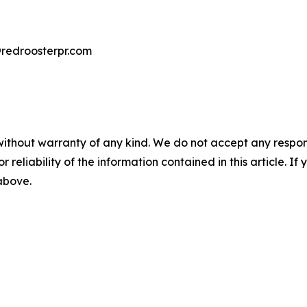
droosterpr.com
without warranty of any kind. We do not accept any responsib
r reliability of the information contained in this article. I
 above.