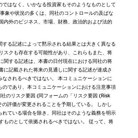
のではなく、いかなる投資家もそのようなものとして
の事象や状況の多くは、同社のコントロールの及ばな
国内外のビジネス、市場、財務、政治的および法的
関する記述によって黙示される結果とは大きく異なる
リスクも存在する可能性があり、これらもまた、将
に関する記述は、本書の日付現在における同社の将
書に記載された将来の見通しに関する記述が達成さ
なされるべきではない。 本コミュニケーションに
ものであり、本コミュニケーションにおける注意事項
同社のリスク要因 (同フォームの「リスク要因 (Risk
、その評価が変更されることを予期している。 しかし
られている場合を除き、同社はそのような義務を明示
すものとして依拠されるべきではない。 従って、将