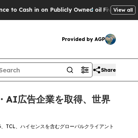
sh in on Publicly Owned oil
Five Questions the 
View all
Provided by AGP
Share
・AI広告企業を取得、世界
G、TCL、ハイセンスを含むグローバルクライアント