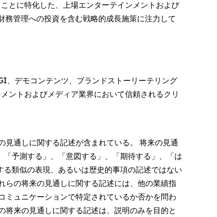
することに特化した、上場エンターテインメントおよび
産財務管理への投資を含む戦略的成長施策に注力して
GI、デモコンテンツ、ブランドストーリーテリング
ンメントおよびメディア業界において信頼されるクリ
る将来の見通しに関する記述が含まれている。 将来の見通
、「予測する」、「意図する」、「期待する」、「は
する類似の表現、あるいは歴史的事項の記述ではない
れらの将来の見通しに関する記述には、他の業績指
コミュニケーションで特定されているか否かを問わ
の将来の見通しに関する記述は、説明のみを目的と