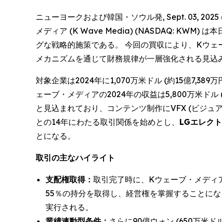
ニューヨークおよび韓国・ソウル発, Sept. 03, 2
メディア (K Wave Media) (NASDAQ:
グな戦略的施策である。 今回の買収により、Kウ
メカニズムを通じて財務規律が一層強化される見込
対象企業は2024年に1,070万米ドル (約15億7,3
ェーブ・メディアの2024年の収益は5,800万米ドル 
と見込まれており、コンテンツ制作にVFX (ビジュ
との14年にわたる取引関係を始めとし、
LGエレクトロ
とになる。
取引の主なハイライト
支配権取得：
取引完了時に、Kウェーブ・メディアは
55％の持分を取得し、経営権を掌握することになる。
実行される。
業績連動型条件：
さらに90億ウォン (650万米ド