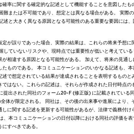
は確率に関する確定的な記述として機能することを意図したも
が困難または不可能であり、想定とは異なる場合がある。 実際
る記述と大きく異なる原因となる可能性のある重要な要因には、
仮定が誤りであった場合、実際の結果は、これらの将来予想に
把握していないリスクや、現時点では重要性が低いと考えている
果が相違する原因となる可能性がある。 加えて、将来の見通し
したものである。 本コミュニケーションのいかなる記述も、本
記述で想定されている結果が達成されることを表明するものとみ
きではない。これらの記述は、それらが作成された日付時点の
) に提出された同社のフォーム20-F (修正版) に記載されている
してその全体が限定される。 同社は、その後の出来事や進展により
通しに関する記述を更新する可能性があるが、法律で義務付け
述は、本コミュニケーションの日付以降における同社の評価を表
うにすべきである。